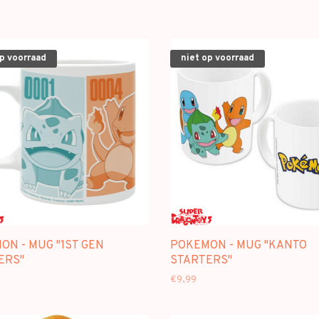
op voorraad
niet op voorraad
ON - MUG "1ST GEN
POKEMON - MUG "KANTO
ERS"
STARTERS"
€9,99