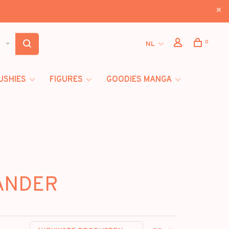
0
NL
USHIES
FIGURES
GOODIES MANGA
MANDER