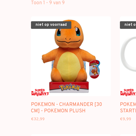
Toon 1 - 9 van 9
niet op voorraad
niet 
POKEMON - CHARMANDER [30
POKEM
CM] - POKEMON PLUSH
START
€32,99
€9,99