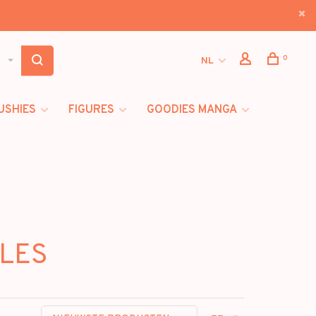
0
NL
USHIES
FIGURES
GOODIES MANGA
BLES