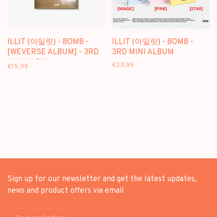
ILLIT (아일릿) - BOMB -
ILLIT (아일릿) - BOMB -
[WEVERSE ALBUM] - 3RD
3RD MINI ALBUM
MINI ALBUM
€23,99
€15,99
Sign up for our newsletter and get the latest updates,
news and product offers via email