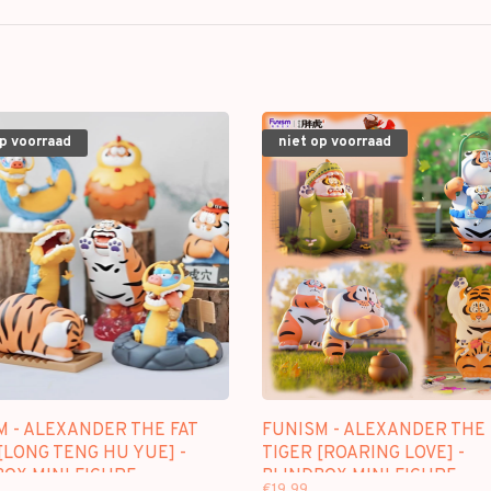
op voorraad
niet op voorraad
M - ALEXANDER THE FAT
FUNISM - ALEXANDER THE 
[LONG TENG HU YUE] -
TIGER [ROARING LOVE] -
OX MINI FIGURE
BLINDBOX MINI FIGURE
€19,99