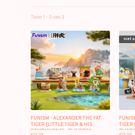
Toon 1 - 3 van 3
niet 
FUNISM - ALEXANDER THE FAT
FUNIS
TIGER [LITTLE TIGER & HIS
TIGER 
COMPANIONS] - BLINDBOX
BLINDB
€19,99
€19,99