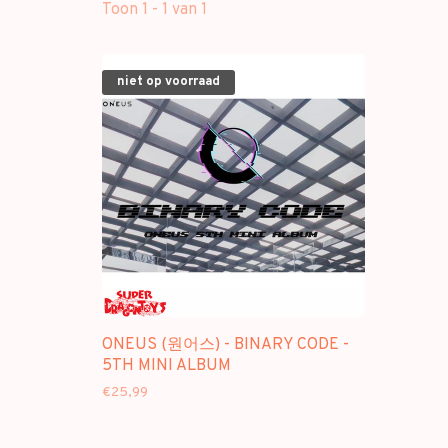
Toon 1 - 1 van 1
niet op voorraad
ONEUS (원어스) - BINARY CODE -
5TH MINI ALBUM
€25,99