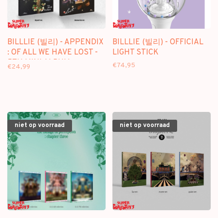
BILLLIE (빌리) - APPENDIX
BILLLIE (빌리) - OFFICIAL
: OF ALL WE HAVE LOST -
LIGHT STICK
5TH MINI ALBUM
€74,95
€24,99
niet op voorraad
niet op voorraad