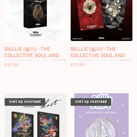
BILLLIE (빌리) - THE
BILLLIE (빌리) - THE
COLLECTIVE SOUL AND
COLLECTIVE SOUL AND
UNCONSCIOUS : CHAPTER
UNCONSCIOUS : CHAPTER
€20,99
€23,99
TWO - [ANONYMOUS VER.]
TWO - 1ST ALBUM
- 1ST ALBUM
niet op voorraad
niet op voorraad