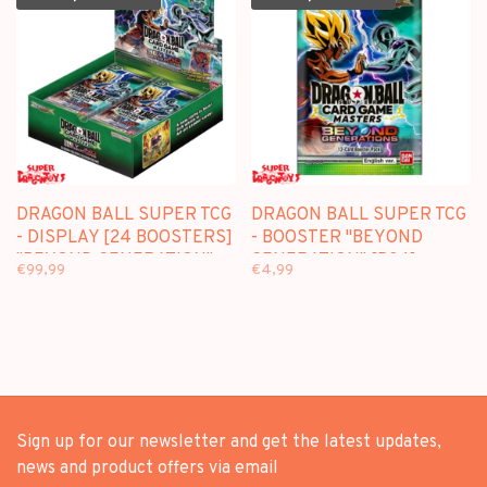
DRAGON BALL SUPER TCG
DRAGON BALL SUPER TCG
- DISPLAY [24 BOOSTERS]
- BOOSTER "BEYOND
"BEYOND GENERATION"
GENERATION" [B24] -
€99,99
€4,99
[B24]- EDITION
EDITION FRANCAISE
FRANCAISE
Sign up for our newsletter and get the latest updates,
news and product offers via email