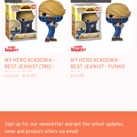
MY HERO ACADEMIA -
MY HERO ACADEMIA -
BEST JEANIST [786] -
BEST JEANIST - FUNKO
FUNKO POP
POP
€14,95
€14,95
€14,99
Sign up for our newsletter and get the latest updates,
news and product offers via email