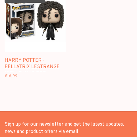
HARRY POTTER -
BELLATRIX LESTRANGE
[35] - FUNKO POP
€16,99
Sign up for our newsletter and get the latest updates,
news and product offers via email