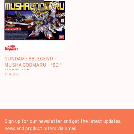
GUNDAM : BBLEGEND -
MUSHA GODMARU - "SD "
MODEL KIT
€14,95
Sign up for our newsletter and get the latest updates,
news and product offers via email