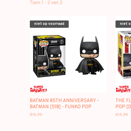
Toon 1 - 2 van 2
niet op voorraad
niet 
BATMAN 85TH ANNIVERSARY -
THE F
BATMAN [518] - FUNKO POP
POP [
€16,99
€16,99