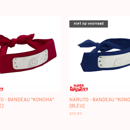
niet op voorraad
O - BANDEAU "KONOHA"
NARUTO - BANDEAU "KON
E]
[BLEU]
€19,95