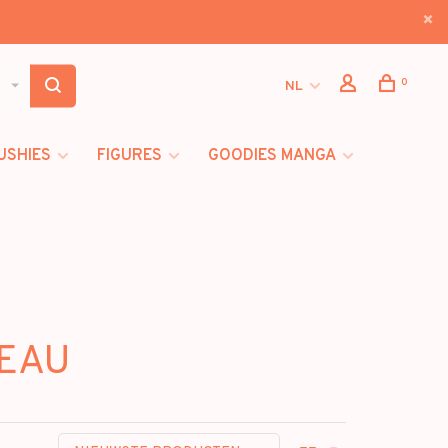
0
NL
USHIES
FIGURES
GOODIES MANGA
DEAU