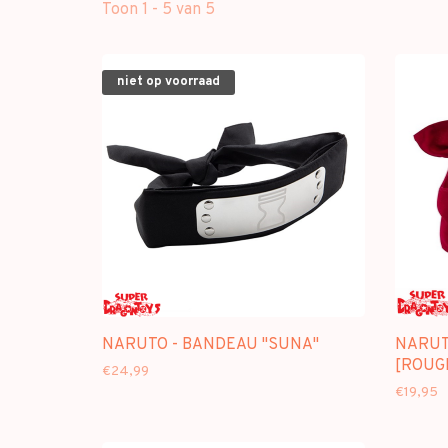
Toon 1 - 5 van 5
niet op voorraad
NARUTO - BANDEAU "SUNA"
NARUT
[ROUG
€24,99
€19,95