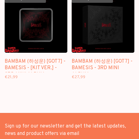
BAMBAM (하성운) [GOT7] -
BAMBAM (하성운) [GOT7] -
BAMESIS - [KIT VER.] -
BAMESIS - 3RD MINI
3RD MINI ALBUM
ALBUM
€21,99
€27,99
Sign up for our newsletter and get the latest updates,
news and product offers via email