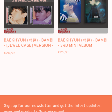
BAEKHYUN (백현) - BAMBI
BAEKHYUN (백현) - BAMBI
- [JEWEL CASE] VERSION -
- 3RD MINI ALBUM
3RD MINI ALBUM
€25,95
€20,95
Sign up for our newsletter and get the latest updates,