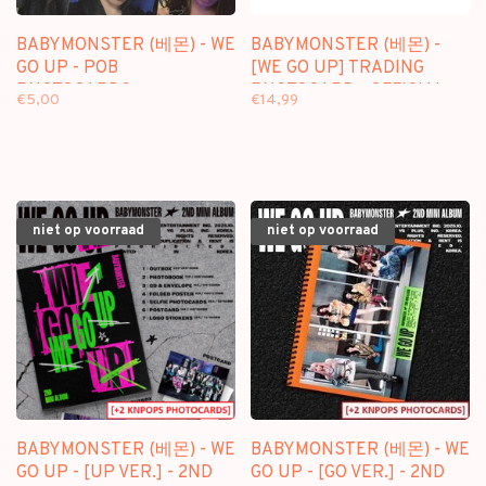
BABYMONSTER (베몬) - WE
BABYMONSTER (베몬) -
GO UP - POB
[WE GO UP] TRADING
PHOTOCARDS
PHOTOCARD - OFFICIAL
€5,00
€14,99
MD
niet op voorraad
niet op voorraad
BABYMONSTER (베몬) - WE
BABYMONSTER (베몬) - WE
GO UP - [UP VER.] - 2ND
GO UP - [GO VER.] - 2ND