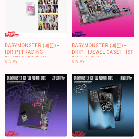
BABYMONSTER (베몬) -
BABYMONSTER (베몬) -
[DRIP] TRADING
DRIP - [JEWEL CASE] - 1ST
PHOTOCARD PACK -
FULL ALBUM
€13,99
€19,99
OFFICIAL MD