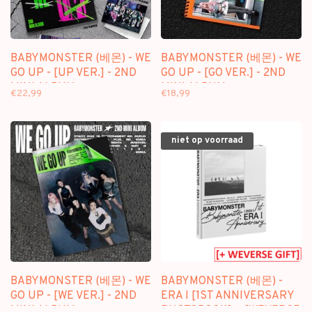
BABYMONSTER (베몬) - WE
BABYMONSTER (베몬) - WE
GO UP - [UP VER.] - 2ND
GO UP - [GO VER.] - 2ND
MINI ALBUM
MINI ALBUM
€22,99
€18,99
niet op voorraad
BABYMONSTER (베몬) - WE
BABYMONSTER (베몬) -
GO UP - [WE VER.] - 2ND
ERA I [1ST ANNIVERSARY
MINI ALBUM
PHOTOBOOK] + [WEVERSE