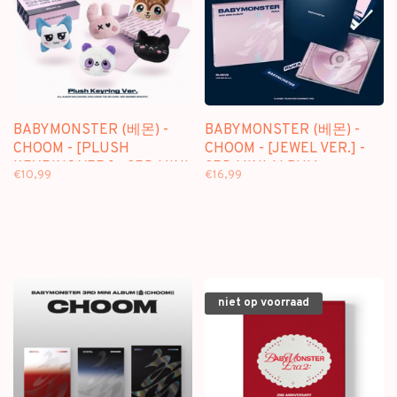
BABYMONSTER (베몬) -
BABYMONSTER (베몬) -
CHOOM - [PLUSH
CHOOM - [JEWEL VER.] -
KEYRING VER.] - 3RD MINI
3RD MINI ALBUM
€10,99
€16,99
ALBUM
niet op voorraad