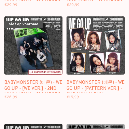
MINI ALBUM + [2 KNPOPS
MINI ALBUM + [2 KNPOPS
€29,99
€29,99
PHOTOCARDS]
PHOTOCARDS]
niet op voorraad
BABYMONSTER (베몬) - WE
BABYMONSTER (베몬) - WE
GO UP - [WE VER.] - 2ND
GO UP - [PATTERN VER.] -
MINI ALBUM + [2 KNPOPS
2ND MINI ALBUM
€26,99
€15,99
PHOTOCARDS]