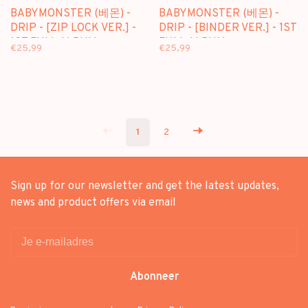
BABYMONSTER (베몬) -
BABYMONSTER (베몬) -
DRIP - [ZIP LOCK VER.] -
DRIP - [BINDER VER.] - 1ST
1ST FULL ALBUM
FULL ALBUM
€25,99
€25,99
1
2
Sign up for our newsletter and get the latest updates,
news and product offers via email
Abonneer