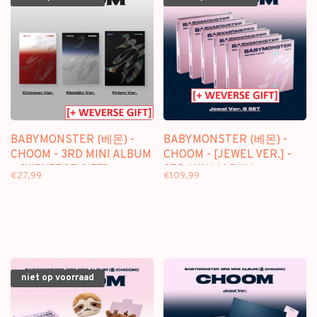
BABYMONSTER (베몬) -
BABYMONSTER (베몬) -
CHOOM - 3RD MINI ALBUM
CHOOM - [JEWEL VER.] -
+ [WEVERSE GIFT]
3RD MINI ALBUM +
€27,99
€109,99
["EARLY BIRD" WEVERSE
GIFT]
niet op voorraad