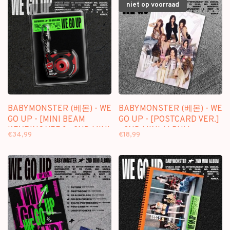
niet op voorraad
BABYMONSTER (베몬) - WE
BABYMONSTER (베몬) - WE
GO UP - [MINI BEAM
GO UP - [POSTCARD VER.]
KEYRING VER.] - 2ND MINI
- 2ND MINI ALBUM
€34,99
€18,99
ALBUM