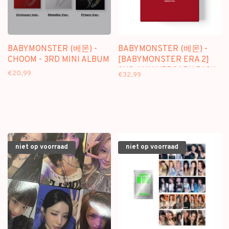
BABYMONSTER (베몬) -
BABYMONSTER (베몬) -
CHOOM - 3RD MINI ALBUM
[BABYMONSTER ERA 2]
2ND ANNIVERSARY PACK
€20,99
€32,99
niet op voorraad
niet op voorraad