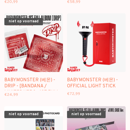
€20,99
€58,99
GIFT]
niet op voorraad
BABYMONSTER (베몬) -
BABYMONSTER (베몬) -
DRIP - [BANDANA /
OFFICIAL LIGHT STICK
LIMITED VER.] - 1ST FULL
€72,99
€24,99
ALBUM
niet op voorraad
niet op voorraad