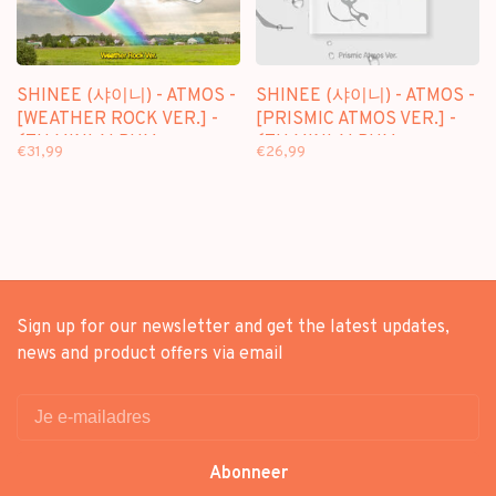
SHINEE (샤이니) - ATMOS -
SHINEE (샤이니) - ATMOS -
[WEATHER ROCK VER.] -
[PRISMIC ATMOS VER.] -
6TH MINI ALBUM
6TH MINI ALBUM
€31,99
€26,99
Sign up for our newsletter and get the latest updates,
news and product offers via email
Abonneer