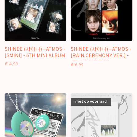
SHINEE (샤이니) - ATMOS -
SHINEE (샤이니) - ATMOS -
[SMINI] - 6TH MINI ALBUM
[RAIN CEREMONY VER.] -
6TH MINI ALBUM
€14,99
€16,99
niet op voorraad