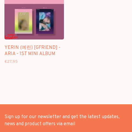
YERIN (예린) [GFRIEND] -
ARIA - 1ST MINI ALBUM
€27,95
Sign up for our newsletter and get the latest updates,
news and product offers via email