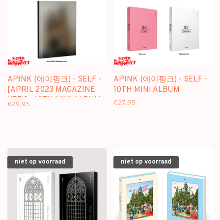
APINK (에이핑크) - SELF -
APINK (에이핑크) - SELF -
[APRIL 2023 MAGAZINE
10TH MINI ALBUM
VER.] - 10TH MINI ALBUM
€27,95
€29,95
niet op voorraad
niet op voorraad