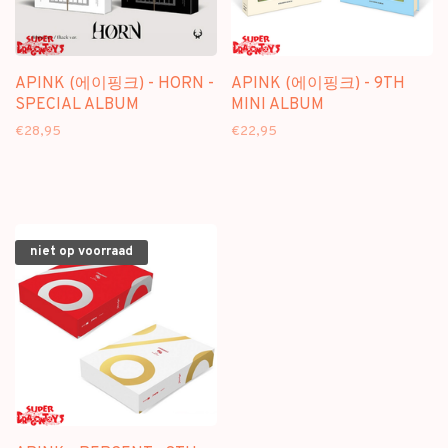
APINK (에이핑크) - HORN -
APINK (에이핑크) - 9TH
SPECIAL ALBUM
MINI ALBUM
€28,95
€22,95
niet op voorraad