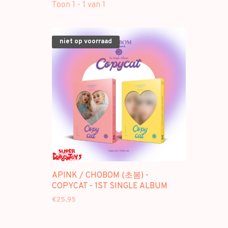
Toon 1 - 1 van 1
niet op voorraad
APINK / CHOBOM (초봄) -
COPYCAT - 1ST SINGLE ALBUM
€25,95