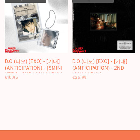
D.O (디오) [EXO] - [기대]
D.O (디오) [EXO] - [기대]
(ANTICIPATION) - [SMINI
(ANTICIPATION) - 2ND
VER.] - 2ND MINI ALBUM
MINI ALBUM
€18,95
€25,99