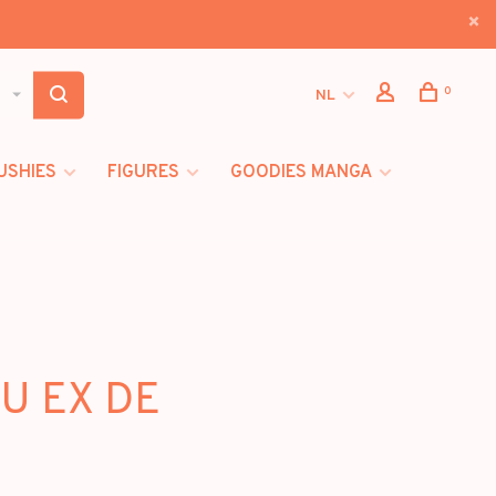
0
NL
USHIES
FIGURES
GOODIES MANGA
OU EX DE