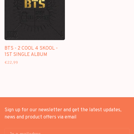
BTS - 2 COOL 4 SKOOL -
1ST SINGLE ALBUM
€22,99
Sign up for our newsletter and get the latest updates,
news and product offers via email