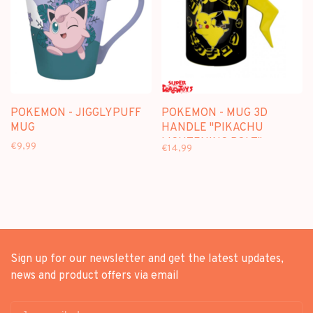
POKEMON - JIGGLYPUFF
POKEMON - MUG 3D
MUG
HANDLE "PIKACHU
LIGHTENING BOLT"
€9,99
€14,99
Sign up for our newsletter and get the latest updates,
news and product offers via email