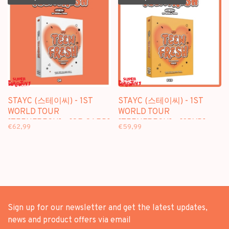
STAYC (스테이씨) - 1ST
STAYC (스테이씨) - 1ST
WORLD TOUR
WORLD TOUR
[TEENFRESH] - [QR CARD]
[TEENFRESH] - [3DVD]
€62,99
€59,99
PACKAGE
PACKAGE
Sign up for our newsletter and get the latest updates,
news and product offers via email