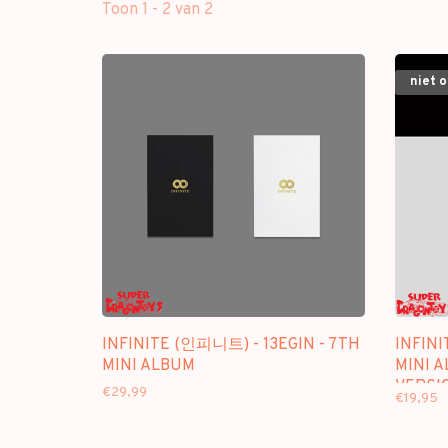
Toon 1 - 2 van 2
niet 
INFINITE (인피니트) - 13EGIN - 7TH
INFINI
MINI ALBUM
MINI 
VERSI
€29,99
€19,95