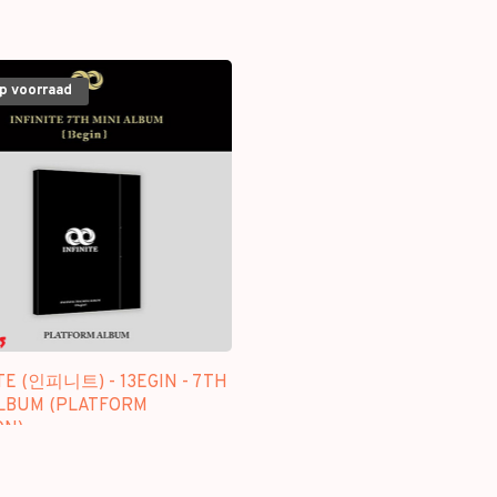
op voorraad
TE (인피니트) - 13EGIN - 7TH
ALBUM (PLATFORM
ON)