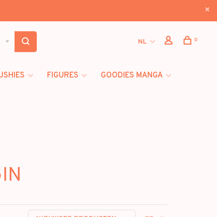
0
NL
USHIES
FIGURES
GOODIES MANGA
GIN