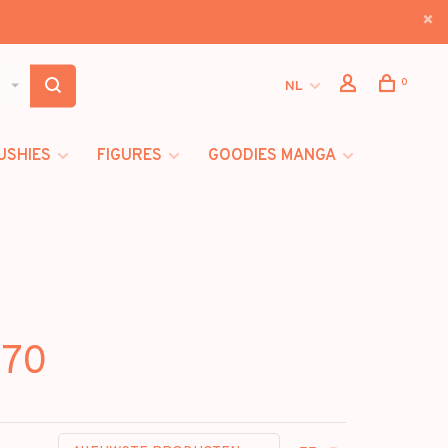
0
NL
USHIES
FIGURES
GOODIES MANGA
070