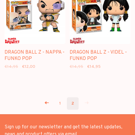
DRAGON BALL Z - NAPPA -
DRAGON BALL Z - VIDEL -
FUNKO POP
FUNKO POP
€14,95
€12,00
€14,95
€14,95
1
2
Sign up for our newsletter and get the latest updates,
news and product offers via email