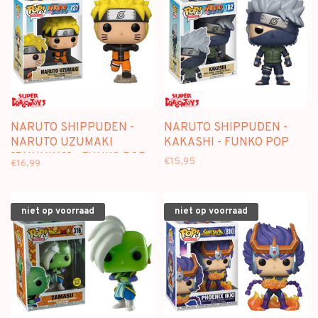
NARUTO SHIPPUDEN -
NARUTO SHIPPUDEN -
NARUTO UZUMAKI
KAKASHI - FUNKO POP
[RUNNING] - FUNKO POP
€15,95
€16,99
niet op voorraad
niet op voorraad