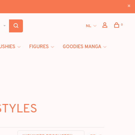
0
NL
USHIES
FIGURES
GOODIES MANGA
 STYLES