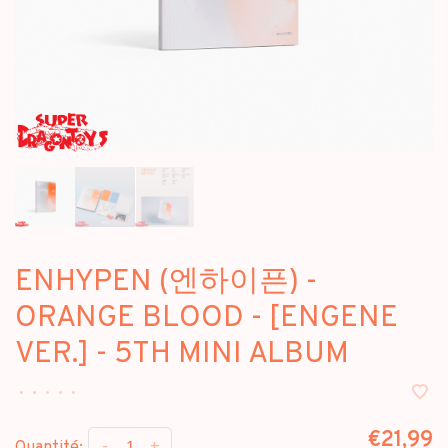
ENHYPEN (엔하이픈) -
ORANGE BLOOD - [ENGENE
VER.] - 5TH MINI ALBUM
•
•
•
•
•
€21,99
-
+