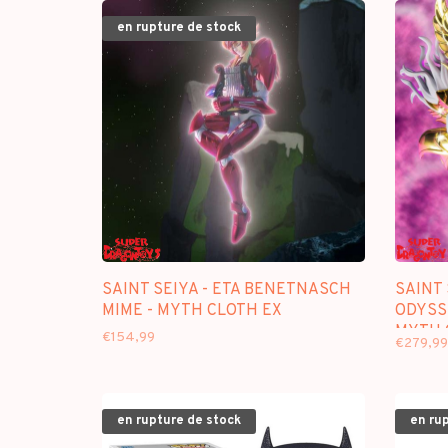
en rupture de stock
SAINT SEIYA - ETA BENETNASCH
SAINT 
MIME - MYTH CLOTH EX
ODYSSE
MYTH 
€154,99
€279,99
en rupture de stock
en ru