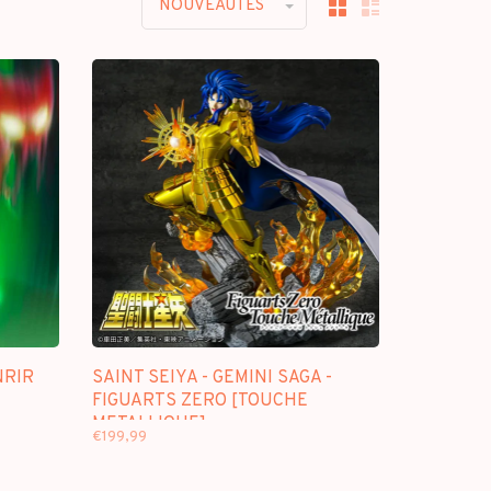
NOUVEAUTES
NRIR
SAINT SEIYA - GEMINI SAGA -
FIGUARTS ZERO [TOUCHE
METALLIQUE]
€199,99