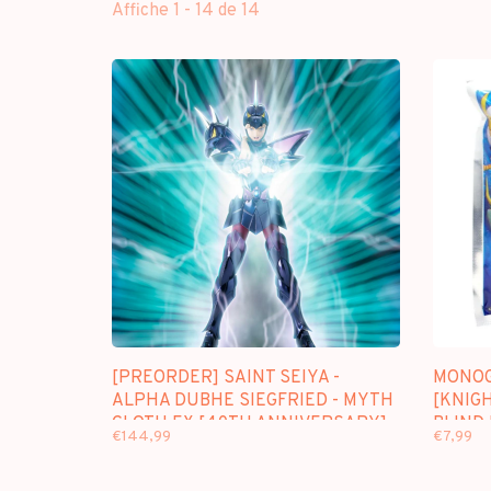
Affiche 1 - 14 de 14
[PREORDER] SAINT SEIYA -
MONOG
ALPHA DUBHE SIEGFRIED - MYTH
[KNIGH
CLOTH EX [40TH ANNIVERSARY]
BLIND
€144,99
€7,99