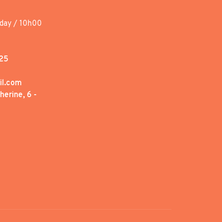
day / 10h00
25
il.com
erine, 6 -