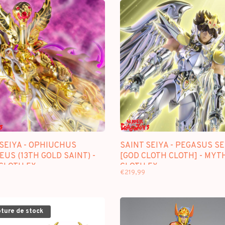
SEIYA - OPHIUCHUS
SAINT SEIYA - PEGASUS SE
US (13TH GOLD SAINT) -
[GOD CLOTH CLOTH] - MYT
CLOTH EX
CLOTH EX
€219,99
pture de stock