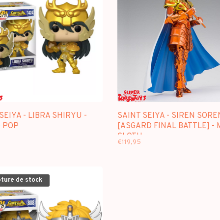
SEIYA - LIBRA SHIRYU -
SAINT SEIYA - SIREN SORE
 POP
[ASGARD FINAL BATTLE] -
CLOTH
€119,95
pture de stock