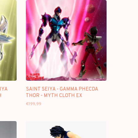
IYA
SAINT SEIYA - GAMMA PHECDA
H
THOR - MYTH CLOTH EX
€199,99