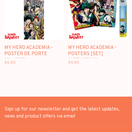
MY HERO ACADEMIA -
MY HERO ACADEMIA -
POSTER DE PORTE
POSTERS [SET]
"CLASSE"
"ARTWORKS"
€6,95
€9,95
Sign up for our newsletter and get the latest updates,
news and product offers via email