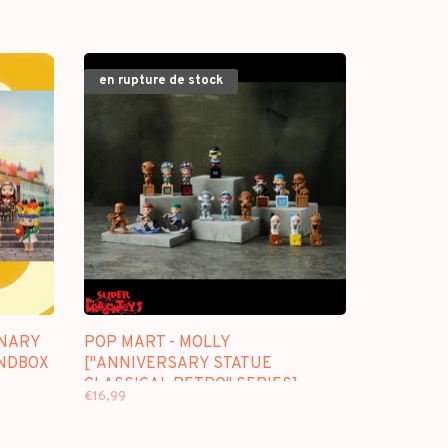
en rupture de stock
INARY
POP MART - MOLLY
INDBOX
["ANNIVERSARY STATUE
CLASSICAL RETRO" SERIES] -
€16,99
BLINDBOX MINI FIGURE