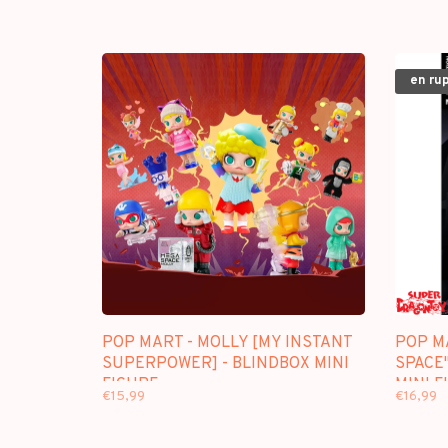
en ru
POP MART - MOLLY [MY INSTANT
POP MA
SUPERPOWER] - BLINDBOX MINI
SPACE"
FIGURE
MINI F
€15,99
€16,99