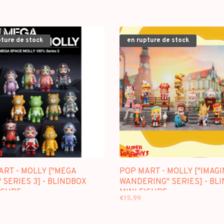
pture de stock
en rupture de stock
RT - MOLLY ["MEGA
POP MART - MOLLY ["IMAG
 SERIES 3] - BLINDBOX
WANDERING" SERIES] - BL
IGURE
MINI FIGURE
€15,99