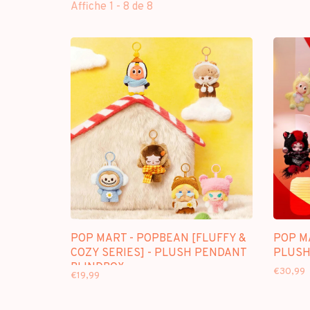
Affiche 1 - 8 de 8
POP MART - POPBEAN [FLUFFY &
POP MA
COZY SERIES] - PLUSH PENDANT
PLUSH
BLINDBOX
€30,99
€19,99