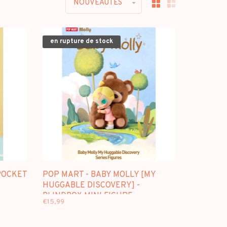
NOUVEAUTES
en rupture de stock
POCKET
POP MART - BABY MOLLY [MY
HUGGABLE DISCOVERY] -
BLINDBOX MINI FIGURE
€15,99