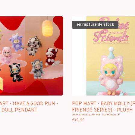
en rupture de stock
RT - HAVE A GOOD RUN -
POP MART - BABY MOLLY [
 DOLL PENDANT
FRIENDS SERIES] - PLUSH
PENDANT BLINDBOX
€19,99