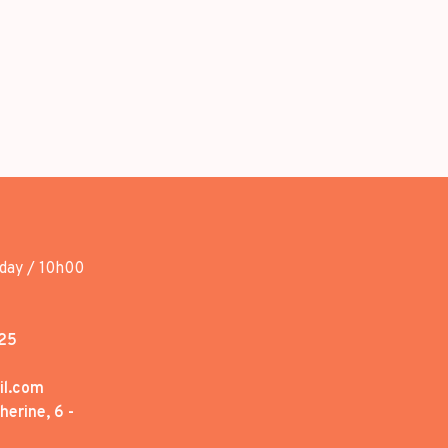
day / 10h00
25
il.com
erine, 6 -