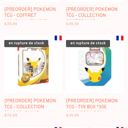
[PREORDER] POKEMON
[PREORDER] POKEMON
TCG - COFFRET
TCG - COLLECTION
NYMPHALI-EX "30E
POSTER "30E
€39,99
€39,99
ANNIVERSAIRE" (FR)
ANNIVERSAIRE" (FR)
en rupture de stock
en rupture de stock
[PREORDER] POKEMON
[PREORDER] POKEMON
TCG - COLLECTION
TCG - TIN BOX "30E
CLASSEUR "30E
ANNIVERSAIRE"
€79,99
€39,99
ANNIVERSAIRE" (FR)
NYMPHALI-EX (FR)