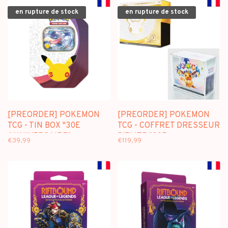
en rupture de stock
en rupture de stock
[PREORDER] POKEMON
[PREORDER] POKEMON
TCG - TIN BOX "30E
TCG - COFFRET DRESSEUR
ANNIVERSAIRE"
D'ELITE "30E
€39,99
€119,99
AMPHINOBI-EX (FR)
ANNIVERSAIRE" (FR) +
TRANSPARENT ACRYLIC
CASE