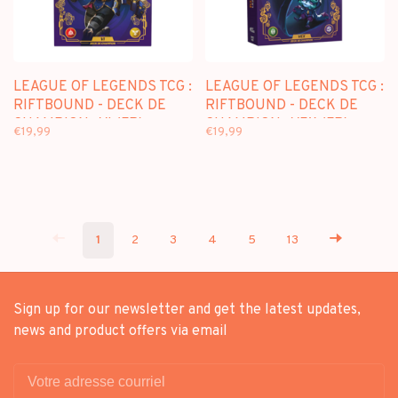
LEAGUE OF LEGENDS TCG :
LEAGUE OF LEGENDS TCG :
RIFTBOUND - DECK DE
RIFTBOUND - DECK DE
CHAMPION : VI (FR)
CHAMPION : VEX (FR)
€19,99
€19,99
1
2
3
4
5
13
Sign up for our newsletter and get the latest updates,
news and product offers via email