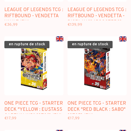
LEAGUE OF LEGENDS TCG :
LEAGUE OF LEGENDS TCG :
RIFTBOUND - VENDETTA
RIFTBOUND - VENDETTA -
VAULT (EN)
DISPLAY [24BOOSTERS]
€36,99
€139,99
(EN)
en rupture de stock
en rupture de stock
ONE PIECE TCG - STARTER
ONE PIECE TCG - STARTER
DECK "YELLOW : EUSTASS
DECK "RED BLACK : SABO"
CAPTAIN KID" [ST36] (EN)
[ST35] (EN)
€17,99
€17,99