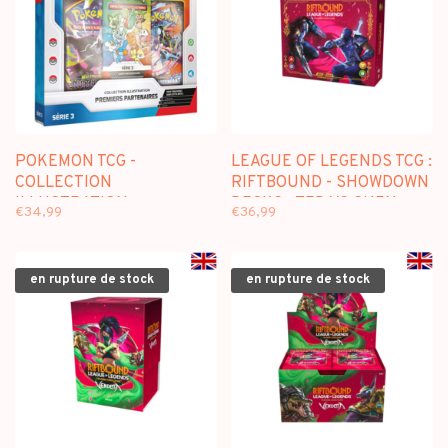
POKEMON TCG -
LEAGUE OF LEGENDS TCG :
COLLECTION
RIFTBOUND - SHOWDOWN
ILLUSTRATION
DECKS : ZED VS SHEN
€34,99
€36,99
"PREMIERS
(EN)
PARTENAIRES" SERIE 3
(FR)
en rupture de stock
en rupture de stock