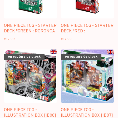
ONE PIECE TCG - STARTER
ONE PIECE TCG - STARTER
DECK "GREEN : RORONOA
DECK "RED :
ZORO" [ST32] (EN)
MONKEY.D.LUFFY" [ST31]
€17,99
€17,99
(EN)
en rupture de stock
en rupture de stock
ONE PIECE TCG -
ONE PIECE TCG -
ILLUSTRATION BOX [IB08]
ILLUSTRATION BOX [IB07]