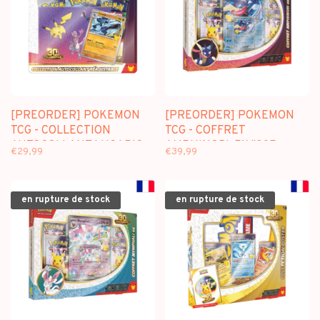
[PREORDER] POKEMON
[PREORDER] POKEMON
TCG - COLLECTION
TCG - COFFRET
AUTOCOLLANT LUCARIO
AMPHINOBI-EX "30E
€29,99
€39,99
"30E ANNIVERSAIRE" (FR)
ANNIVERSAIRE" (FR)
en rupture de stock
en rupture de stock