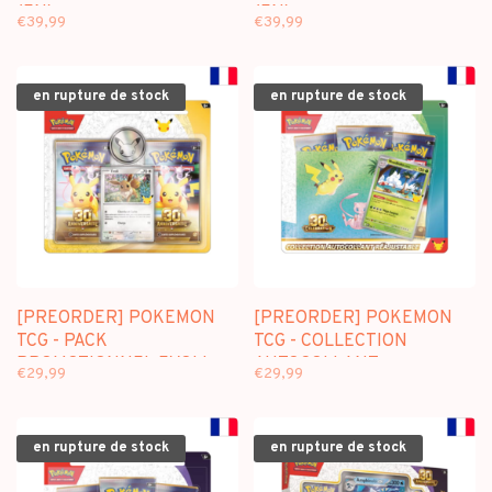
(EN)
(EN)
€39,99
€39,99
en rupture de stock
en rupture de stock
[PREORDER] POKEMON
[PREORDER] POKEMON
TCG - PACK
TCG - COLLECTION
PROMOTIONNEL EVOLI
AUTOCOLLANT
€29,99
€29,99
"30E ANNIVERSAIRE" (FR)
NOADKOKO "30E
ANNIVERSAIRE" (FR)
en rupture de stock
en rupture de stock