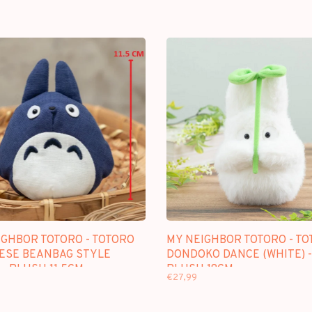
IGHBOR TOTORO - TOTORO
MY NEIGHBOR TOTORO - T
ESE BEANBAG STYLE
DONDOKO DANCE (WHITE) -
 - PLUSH 11.5CM
PLUSH 18CM
€27,99