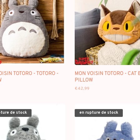
ISIN TOTORO - TOTORO -
MON VOISIN TOTORO - CAT 
W
PILLOW
€42,99
pture de stock
en rupture de stock