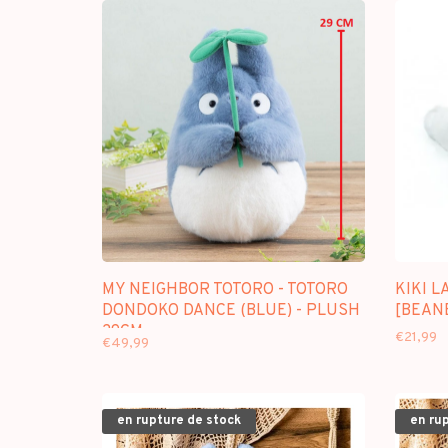
MY NEIGHBOR TOTORO - TOTORO
KIKI L
DONDOKO DANCE (BLUE) - PLUSH
[BEANB
29CM
€21,99
€49,99
en rupture de stock
en ru