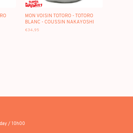
ORO
MON VOISIN TOTORO - TOTORO
BLANC - COUSSIN NAKAYOSHI
€34,95
day / 10h00