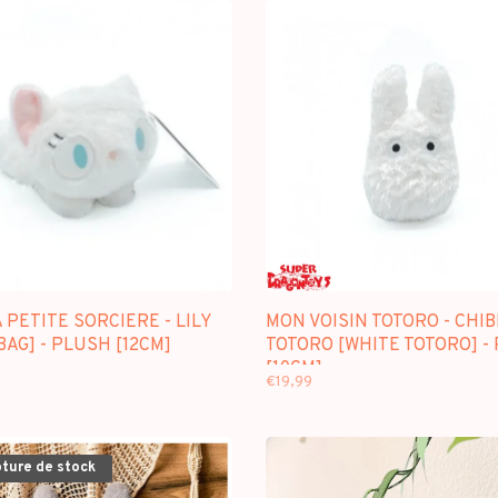
A PETITE SORCIERE - LILY
MON VOISIN TOTORO - CHIB
AG] - PLUSH [12CM]
TOTORO [WHITE TOTORO] -
[10CM]
€19,99
pture de stock