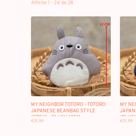
Affiche 1 - 24 de 28
MY NEIGHBOR TOTORO - TOTORO
MY NE
JAPANESE BEANBAG STYLE
JAPAN
(GREY) - PLUSH 12CM
(BLUE)
€21,99
€21,99