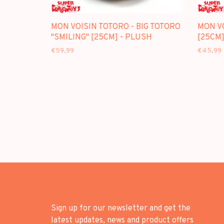
MON VOISIN TOTORO - BIG TOTORO
MON VO
"SMILING" [25CM] - PLUSH
[25CM]
€59,99
€45,99
Sign up for our newsletter and get the
latest updates, news and product offers