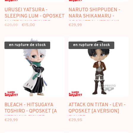
URUSEI YATSURA -
NARUTO SHIPPUDEN -
SLEEPING LUM - QPOSKET
NARA SHIKAMARU -
[A VERSION] FIGURE
QPOSKET [A VERSION]
€29,99
€15,00
€29,99
FIGURE
en rupture de stock
en rupture de stock
BLEACH - HITSUGAYA
ATTACK ON TITAN - LEVI -
TOSHIRO - QPOSKET [A
QPOSKET [A VERSION]
VERSION] FIGURE
FIGURE
€29,99
€29,95