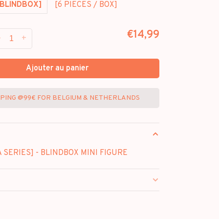
BLINDBOX]
[6 PIECES / BOX]
€14,99
-
+
Ajouter au panier
PPING @99€ FOR BELGIUM & NETHERLANDS
A SERIES] - BLINDBOX MINI FIGURE