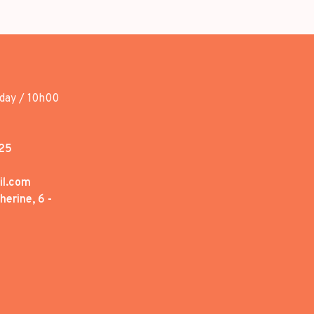
day / 10h00
25
il.com
erine, 6 -