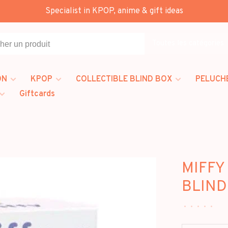
Specialist in KPOP, anime & gift ideas
Toutes les catégories
ON
KPOP
COLLECTIBLE BLIND BOX
PELUCH
Giftcards
MIFFY 
BLIND
•
•
•
•
•