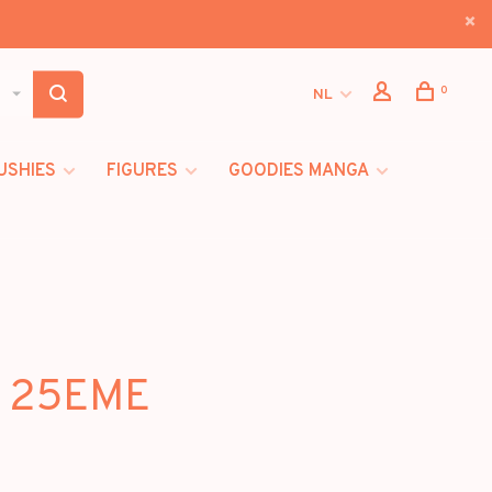
0
NL
USHIES
FIGURES
GOODIES MANGA
U 25EME