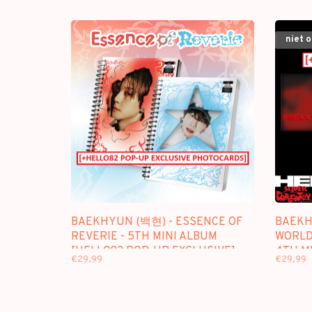
niet 
BAEKHYUN (백현) - ESSENCE OF
BAEKH
REVERIE - 5TH MINI ALBUM
WORLD]
[HELLO82 POP-UP EXCLUSIVE]
4TH M
€29,99
€29,99
PHOTO