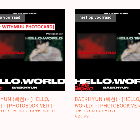
op voorraad
niet op voorraad
YUN (백현) - [HELLO,
BAEKHYUN (백현) - [HELLO
 - [PHOTOBOOK VER.] -
WORLD] - [PHOTOBOOK VER.
INI ALBUM + [WITHMUU
4TH MINI ALBUM
€23,99
CARD]