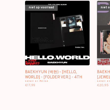
niet op voorraad
niet 
BAEKHYUN (백현) - [HELLO,
BAEKH
WORLD] - [FOLDER VER.] - 4TH
[JEWEL
MINI ALBUM
MINI 
€17,99
€20,95