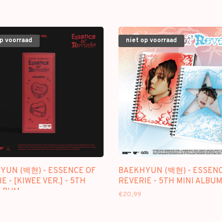
op voorraad
niet op voorraad
YUN (백현) - ESSENCE OF
BAEKHYUN (백현) - ESSENC
E - [KIWEE VER.] - 5TH
REVERIE - 5TH MINI ALBU
ALBUM
€20,99