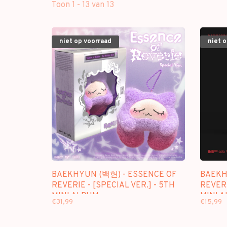
Toon 1 - 13 van 13
niet op voorraad
niet 
BAEKHYUN (백현) - ESSENCE OF
BAEKH
REVERIE - [SPECIAL VER.] - 5TH
REVERI
MINI ALBUM
MINI 
€31,99
€15,99