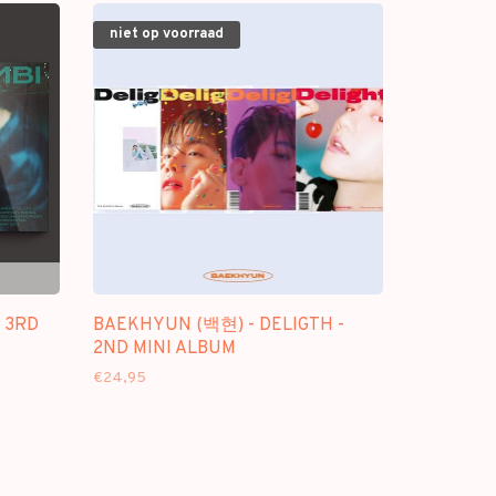
niet op voorraad
 3RD
BAEKHYUN (백현) - DELIGTH -
2ND MINI ALBUM
€24,95