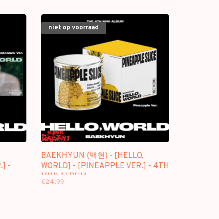
niet op voorraad
,
BAEKHYUN (백현) - [HELLO,
] -
WORLD] - [PINEAPPLE VER.] - 4TH
MINI ALBUM
€24,99