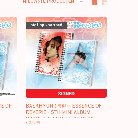
NIEUWSTE PRODUCTEN
niet op voorraad
E OF
BAEKHYUN (백현) - ESSENCE OF
M
REVERIE - 5TH MINI ALBUM
[SIGNED ALBUM + EXCLUSIVE
€34,99
PHOTOCARD]