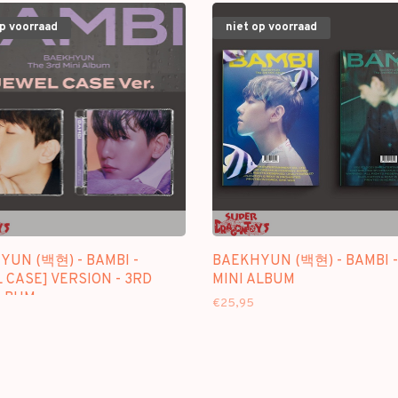
op voorraad
niet op voorraad
YUN (백현) - BAMBI -
BAEKHYUN (백현) - BAMBI -
 CASE] VERSION - 3RD
MINI ALBUM
ALBUM
€25,95